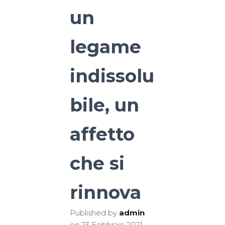
un
legame
indissolu
bile, un
affetto
che si
rinnova
Published by
admin
on
23 Febbraio 2021