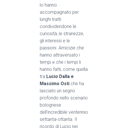
lo hanno
accompagnato per
lunghi tratti
condividendone le
curiosità, le stranezze,
gli interessi e le
passioni. Amicizie che
hanno attraversato i
tempi e che i tempi li
hanno fatti, come quella
tra
Lucio Dalla e
Massimo Osti
che ha
lasciato un segno
profondo nello sce
nario
bolognese
dell’incredibile ventennio
settanta
-ottanta. Il
ricordo di Lucio nei