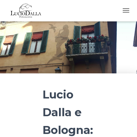
T
O
G
G
L
E
N
A
V
I
G
A
T
Lucio
I
O
N
Dalla e
Bologna: