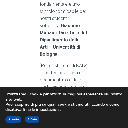
fondamentale e uno
stimolo formidabile per i
nostri studenti
”
sottolinea
Giacomo
Manzoli, Direttore del
Dipartimento delle
Arti – Università di
Bologna.
“Per gli studenti di NABA
la partecipazione a un
documentario di tale
livello, sia per i temi e i
Utilizziamo i cookie per offrirti la migliore esperienza sul nostro
personaggi raccontati,
sito web.
sia per la qualità della
Puoi scoprire di più su quali cookie stiamo utilizzando o come
produzione, ha
disattivarli nelle
impostazioni
.
rappresentato una
Accetta
Rifiuta
grande sfida formativa