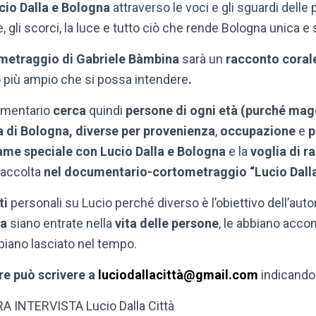
cio Dalla e Bologna
attraverso le voci e gli sguardi dell
, gli scorci, la luce e tutto ciò che rende Bologna unica e 
metraggio di Gabriele Bàmbina
sarà un
racconto coral
o più ampio che si possa intendere
.
umentario
cerca
quindi
persone di ogni età (purché mag
a di Bologna, diverse per
provenienza
,
occupazione
e
p
me speciale con Lucio Dalla e Bologna
e la
voglia di r
raccolta
nel documentario-cortometraggio “Lucio Dalla
ti
personali su Lucio perché diverso è l’obiettivo dell’a
la
siano entrate nella
vita delle persone
, le abbiano acco
iano lasciato nel tempo.
re può scrivere a
luciodallacittà@gmail.com
indicando
A INTERVISTA Lucio Dalla Città