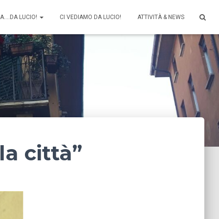
CA….DA LUCIO!
CI VEDIAMO DA LUCIO!
ATTIVITÀ & NEWS
la città”