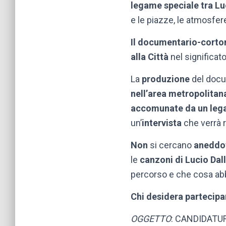
legame speciale tra Lu
e le piazze, le atmosfere
Il documentario-corto
alla Città
nel significat
La
produzione
del doc
nell’area metropolitan
accomunate da un lega
un’
intervista
che verrà 
Non
si cercano
aneddo
le
canzoni di Lucio Dal
percorso e che cosa abb
Chi desidera partecipa
OGGETTO
: CANDIDATUR