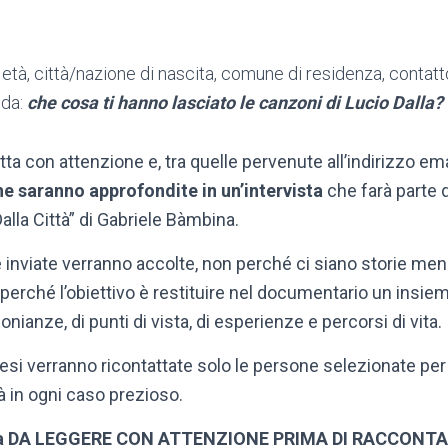
età, città/nazione di nascita, comune di residenza, contatt
nda:
che cosa ti hanno lasciato le canzoni di Lucio Dalla?
tta con attenzione e, tra quelle pervenute all’indirizzo ema
he saranno approfondite in un’intervista
che farà parte 
lla Città” di Gabriele Bàmbina.
 inviate verranno accolte, non perché ci siano storie men
a perché l’obiettivo è restituire nel documentario un insieme
ianze, di punti di vista, di esperienze e percorsi di vita.
i verranno ricontattate solo le persone selezionate per l’
à in ogni caso prezioso.
tiva DA LEGGERE CON ATTENZIONE PRIMA DI RACCONT