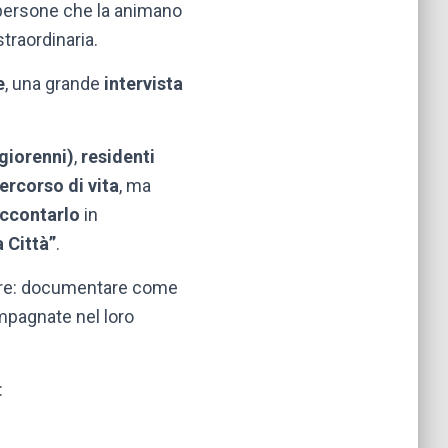
e persone che la animano
straordinaria.
e
, una grande
intervista
giorenni)
,
residenti
ercorso di vita
, ma
accontarlo
in
 Città”
.
utore: documentare come
mpagnate nel loro
: