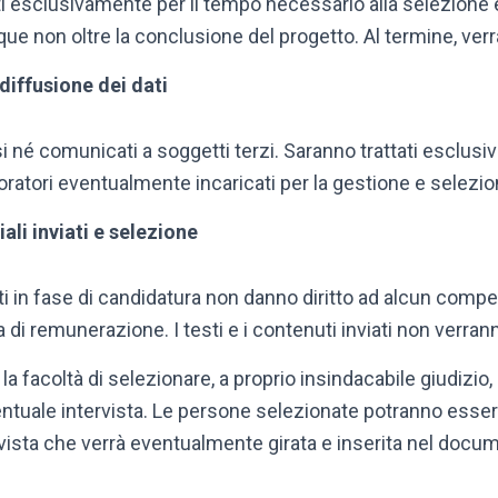
i esclusivamente per il tempo necessario alla selezione e
 non oltre la conclusione del progetto. Al termine, verr
iffusione dei dati
si né comunicati a soggetti terzi. Saranno trattati esclusiv
oratori eventualmente incaricati per la gestione e selezio
ali inviati e selezione
iati in fase di candidatura non danno diritto ad alcun comp
i remunerazione. I testi e i contenuti inviati non verranno
la facoltà di selezionare, a proprio insindacabile giudizio
ventuale intervista. Le persone selezionate potranno esser
ervista che verrà eventualmente girata e inserita nel doc