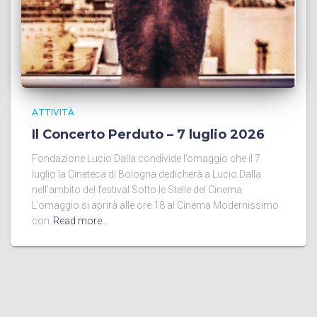
ATTIVITÀ
Il Concerto Perduto – 7 luglio 2026
Fondazione Lucio Dalla condivide l’omaggio che il 7
luglio la Cineteca di Bologna dedicherà a Lucio Dalla
nell’ambito del festival Sotto le Stelle del Cinema.
L’omaggio si aprirà alle ore 18 al Cinema Modernissimo
con
Read more…