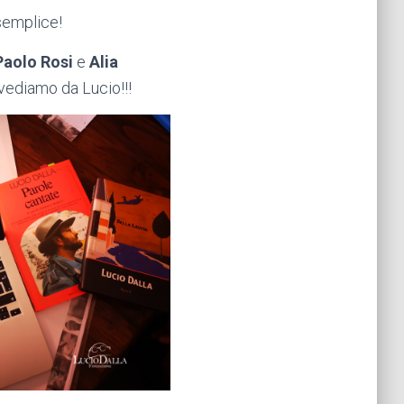
 semplice!
Paolo Rosi
e
Alia
 vediamo da Lucio!!!