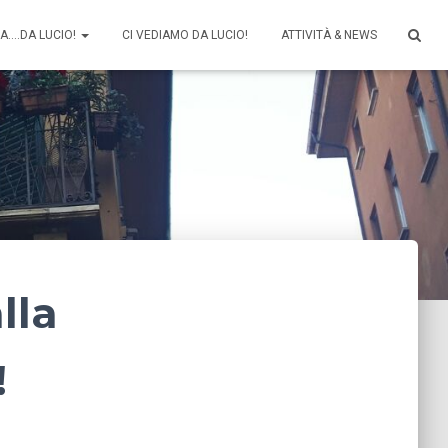
CA….DA LUCIO!
CI VEDIAMO DA LUCIO!
ATTIVITÀ & NEWS
lla
!