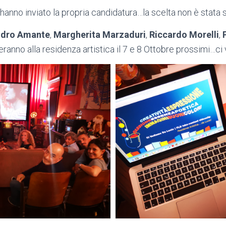
 hanno inviato la propria candidatura…la scelta non è stata
ndro Amante
,
Margherita Marzaduri
,
Riccardo Morelli
,
ranno alla residenza artistica il 7 e 8 Ottobre prossimi…ci