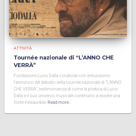
ATTIVITÀ
Tournée nazionale di “L’ANNO CHE
VERRÀ”
Fondazione Lucio Dalla condivide con entusiasmo
l’annuncio del debutto della tournée nazionale di “L’ANNO
CHE VERRÀ”, testimonianza di come la poetica di Lucio
Dalla e il suo universo musicale continuino a essere una
fonte inesauribile
Read more…