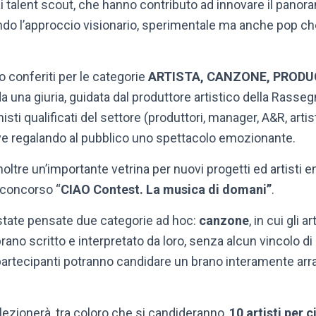
ai talent scout, che hanno contributo ad innovare il panor
ndo l’approccio visionario, sperimentale ma anche pop che
 conferiti per le categorie
ARTISTA, CANZONE, PRODU
a una giuria, guidata dal produttore artistico della Rass
 qualificati del settore (produttori, manager, A&R, artisti, 
live regalando al pubblico uno spettacolo emozionante.
oltre un’importante vetrina per nuovi progetti ed artisti
l concorso “
CIAO Contest. La musica di domani”
.
 state pensate due categorie ad hoc:
canzone
, in cui gli a
ano scritto e interpretato da loro, senza alcun vincolo di
ci partecipanti potranno candidare un brano interamente arr
elezionerà, tra coloro che si candideranno,
10 artisti per 