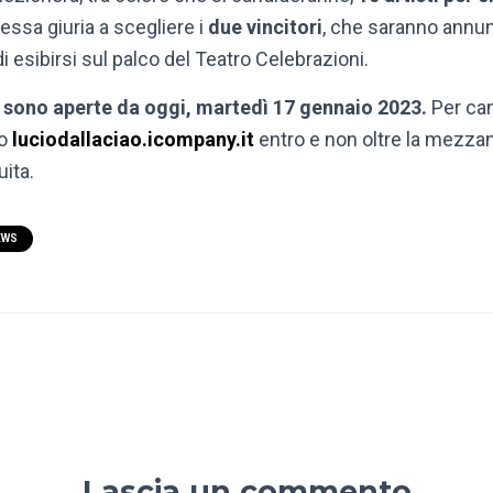
stessa giuria a scegliere i
due vincitori
, che saranno annun
di esibirsi sul palco del Teatro Celebrazioni.
st sono aperte da oggi, martedì 17 gennaio 2023.
Per can
o
luciodallaciao.icompany.it
entro e non oltre la mezzan
uita.
EWS
Lascia un commento