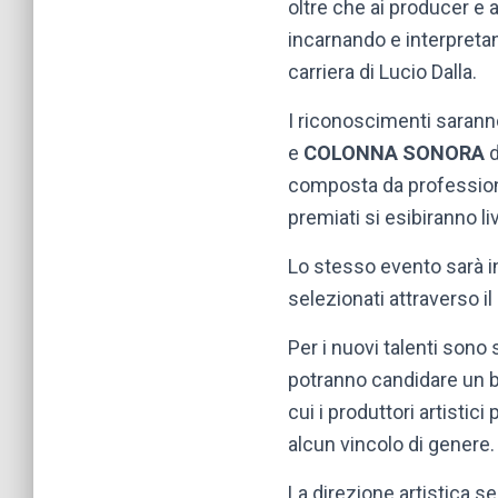
oltre che ai producer e 
incarnando e interpreta
carriera di Lucio Dalla.
I riconoscimenti saranno
e
COLONNA SONORA
d
composta da professionisti
premiati si esibiranno 
Lo stesso evento sarà in
selezionati attraverso i
Per i nuovi talenti sono
potranno candidare un br
cui i produttori artisti
alcun vincolo di genere.
La direzione artistica s