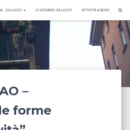
CA….DA LUCIO!
CI VEDIAMO DA LUCIO!
ATTIVITÀ & NEWS
IAO –
le forme
vità”