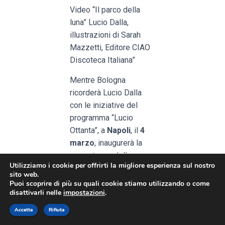
Video “Il parco della
luna” Lucio Dalla,
illustrazioni di Sarah
Mazzetti, Editore CIAO
Discoteca Italiana”
Mentre Bologna
ricorderà Lucio Dalla
con le iniziative del
programma “Lucio
Ottanta”, a
Napoli
, il
4
marzo
, inaugurerà la
nuova tappa della
Utilizziamo i cookie per offrirti la migliore esperienza sul nostro
mostra biografica
sito web.
dedicata all’artista e,
Puoi scoprire di più su quali cookie stiamo utilizzando o come
disattivarli nelle
impostazioni
.
sempre nella ricorrenza
dell’ottantesimo
Accetta
Rifiuta
compleanno, lo
Stato di