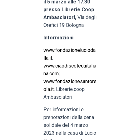
il 5 marzo alle 17.30
presso Librerie.Coop
Ambasciatori,
Via degli
Orefici 19 Bologna
Informazioni
www.fondazionelucioda
lla.it
;
www.ciaodiscotecaitalia
na.com
;
www.fondazionesantors
ola.it
; Librerie.coop
Ambasciatori
Per informazioni e
prenotazioni della cena
solidale del 4 marzo
2023 nella casa di Lucio