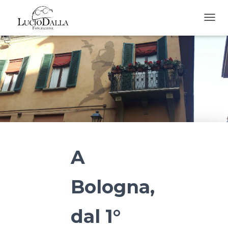
T
O
G
G
L
E
N
A
V
I
G
A
T
A
I
O
N
Bologna,
dal 1°