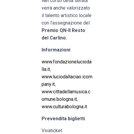
Nel corso della serata
verrà anche valorizzato
il talento artistico locale
con l’assegnazione del
Premio QN-Il Resto
del Carlino.
Informazioni
www.fondazionelucioda
lla.it
,
www.luciodallaciao.icom
pany.it
,
www.cittadellamusica.c
omune.bologna.it
,
www.culturabologna.it
Prevendita biglietti
Vivaticket