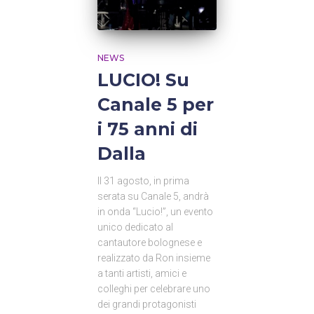
NEWS
LUCIO! Su
Canale 5 per
i 75 anni di
Dalla
Il 31 agosto, in prima
serata su Canale 5, andrà
in onda “Lucio!”, un evento
unico dedicato al
cantautore bolognese e
realizzato da Ron insieme
a tanti artisti, amici e
colleghi per celebrare uno
dei grandi protagonisti