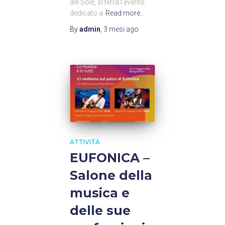
del Sole, si terrà l’evento
dedicato a
Read more…
By
admin
,
3 mesi
ago
ATTIVITÀ
EUFONICA –
Salone della
musica e
delle sue