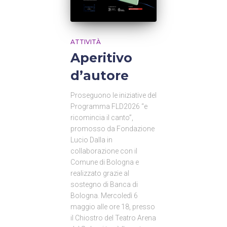
ATTIVITÀ
Aperitivo
d’autore
Proseguono le iniziative del
Programma FLD2026 “e
ricomincia il canto”,
promosso da Fondazione
Lucio Dalla in
collaborazione con il
Comune di Bologna e
realizzato grazie al
sostegno di Banca di
Bologna. Mercoledì 6
maggio alle ore 18, presso
il Chiostro del Teatro Arena